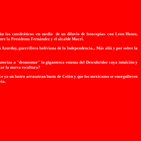
rán los catedráticos -en medio de un diluvio de fotocopias- con Leon Homo,
tre la Presidenta Fernández y el alcalde Macri.
zurduy, guerrillera boliviana de la Independencia... Más allá y por sobre la
oriza a "desmontar" la gigantesca estatua del Descubridor cuya intuición y
ar la nueva escultura?
ce ya un lustro arrasatran busto de Colón y que los mexicanos se enorgullecen
ria.