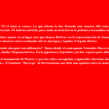
UU el tema se conoce. Lo que afirmo lo doy firmado ante notario. Allí esta
resente. No habrán anclado, para nada su atención en la polémica trasandina en
n y poner en su lugar otro que donara Bolivia con la representación de Juana A
 nuestras raíces exaltando sólo lo aborigen y lapidar el legado ibérico.
rmite obsequio tan millonario? Hasta dónde el contrapunto Fenández-Macri aut
, fundar Hispanoamérica. En la gigantesca Argentina ¿no hay espacio para ubic
el monumento de Pizarro y por las calles caraqueñas, esquizoides chavistas, ha
s... El Instituto "Dorrego" de Revisionismo nos debe una opinión sobre la mate