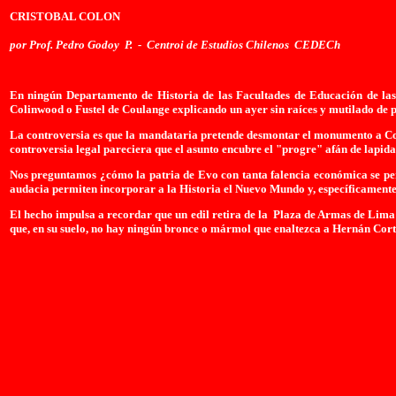
CRISTOBAL COLON
por Prof. Pedro Godoy P. - Centroi de Estudios Chilenos CEDECh
En ningún Departamento de Historia de las Facultades de Educación de las 
Colinwood o Fustel de Coulange explicando un ayer sin raíces y mutilado de p
La controversia es que la mandataria pretende desmontar el monumento a Coló
controversia legal pareciera que el asunto encubre el "progre" afán de lapidar
Nos preguntamos ¿cómo la patria de Evo con tanta falencia económica se pe
audacia permiten incorporar a la Historia el Nuevo Mundo y, específicamente
El hecho impulsa a recordar que un edil retira de la Plaza de Armas de Lima 
que, en su suelo, no hay ningún bronce o mármol que enaltezca a Hernán Corté