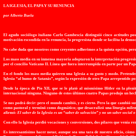
LA IGLESIA, EL PAPA Y SU RENUNCIA
por Alberto Buela
El agudo sociólogo italiano Carlo Gambescia distinguió cinco actitudes posi
motivación escondida en la renuncia, la progresista donde se facilita la demo
No cabe duda que nosotros como creyentes adherimos a la quinta opción, pero 
Los mass media en su inmensa mayoría adoptaron la interpretación progresi
por el concilio Vaticano II. Línea que fuera interrumpida en parte por un Pa
En el fondo los mass media quieren una Iglesia a su gusto y modo. Pretenden
Iglesia
“al humo de Satanás”, según la expresión de otro Papa arrepentido por
Desde la época de Pío XII, que se le plató al mismísimo Hitler en la plen
internacional ninguna. Ninguno de estos últimos cuatro Papas produjo un hec
Se nos podrá decir: pero el mundo cambió, y es cierto. Pero la que cambió s
como pastoral y terminó como dogmático; que desacralizó una liturgia milena
afirmó:
El saber de la Iglesia es un “saber de salvación” y no un saber social o
Con ello
la Iglesia
perdió vocaciones y conversiones, dos pilares que venía re
Es interesantísimo hacer notar, aunque sea una tara de nuestro oficio, cómo 