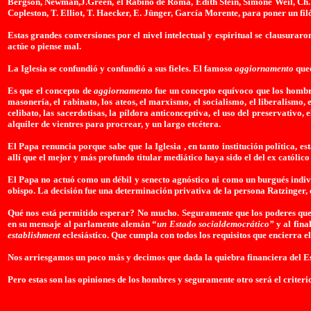
Bergson, Newman,J.Green, el Rabino de Roma, Edith Stein, Simone Weil, Ch. P
Copleston, T. Elliot, T. Haecker, E. Jünger, García Morente, para poner un fil
Estas grandes conversiones por el nivel intelectual y espiritual se clausuraro
actúe o piense mal.
La Iglesia se confundió y confundió a sus fieles. El famoso
aggiornamento
que
Es que el concepto de
aggiornamento
fue un concepto equívoco que los hombre
masonería, el rabinato, los ateos, el marxismo, el socialismo, el liberalismo
celibato, las sacerdotisas, la píldora anticonceptiva, el uso del preservativo, 
alquiler de vientres para procrear, y un largo etcétera.
El Papa renuncia porque sabe que
la Iglesia
, en tanto institución política, 
allí que el mejor y más profundo titular mediático haya sido el del ex católi
El Papa no actuó como un débil y senecto agnóstico ni como un burgués indivi
obispo. La decisión fue una determinación privativa de la persona Ratzinger, en
Qué nos está permitido esperar? No mucho. Seguramente que los poderes que g
en su mensaje al parlamente alemán “
un Estado socialdemocrático”
y al fina
establishment
eclesiástico. Que cumpla con todos los requisitos que encierra e
Nos arriesgamos un poco más y decimos que dada la quiebra financiera del E
Pero estas son las opiniones de los hombres y seguramente otro será el criter