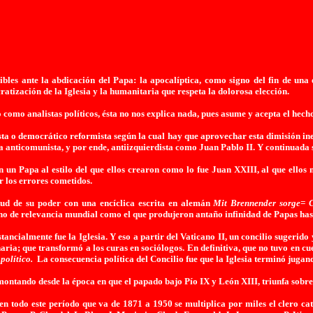
bles ante la abdicación del Papa: la apocalíptica, como signo del fin de una 
cratización de
la Iglesia
y la humanitaria que respeta la dolorosa elección.
como analistas políticos, ésta no nos explica nada, pues asume y acepta el hec
sta o democrático reformista según la cual hay que aprovechar esta dimisión 
pa anticomunista, y por ende, antiizquierdista como Juan Pablo II. Y continuad
 un Papa al estilo del que ellos crearon como lo fue Juan XXIII, al que ellos
 los errores cometidos.
itud de su poder con una encíclica escrita en alemán
Mit Brennender sorge= 
ho de relevancia mundial como el que produjeron antaño infinidad de Papas has
ustancialmente fue
la Iglesia.
Y
eso a partir del Vaticano II, un concilio sugerido
ria; que transformó a los curas en sociólogos. En definitiva, que no tuvo en c
 político.
La consecuencia política del Concilio fue que
la Iglesia
terminó jugando
montando desde la época en que el papado bajo Pío IX y León XIII, triunfa sobre
en todo este período que va de 1871 a 1950 se multiplica por miles el clero ca