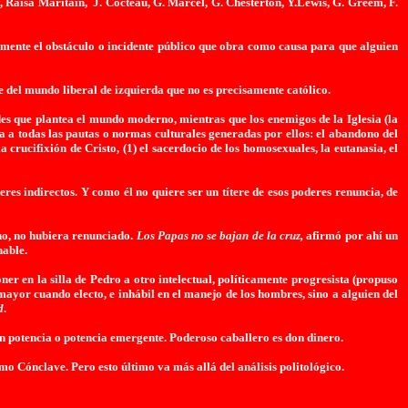
t, Raisa Maritain,
J. Cocteau, G. Marcel, G. Chesterton, Y.Lewis, G. Greem, F.
tamente el obstáculo o incidente público que obra como causa para que alguien
 del mundo liberal de izquierda que no es precisamente católico.
des que plantea el mundo moderno, mientras que los enemigos de la Iglesia (la
ta a todas las pautas o normas culturales generadas por ellos: el abandono del
la crucifixión de Cristo, (1) el sacerdocio de los homosexuales, la eutanasia, el
es indirectos. Y como él no quiere ser un títere de esos poderes renuncia, de
ino, no hubiera renunciado.
Los Papas no se bajan de la cruz,
afirmó por ahí un
nable.
 en la silla de Pedro a otro intelectual, políticamente progresista (propuso
ayor cuando electo, e inhábil en el manejo de los hombres, sino a alguien del
d
.
 potencia o potencia emergente. Poderoso caballero es don dinero.
imo Cónclave. Pero esto último va más allá del análisis politológico.