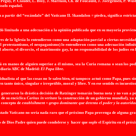
eguy, P. Claudel, L. Bloy, J. Maritain, Ch. de Foucauld, J. Joergensen, P. Wus
ósofo español.
n a partir del “escándalo” del Vaticano II.
Skandalon =
piedra, significa estric
dó limitado a una adecuación a la opinión publicada que en su mayoría proviene
s de la Iglesia lo entendieron como una adaptación parcial a ciertas necesida
, el protestantismo, el neopaganismo) lo entendieron como una adecuación infini
el aborto, el divorcio, el matrimonio gay, la no responsabilidad de los judíos en 
está en manos de alguien superior a él mismo, sea
la Curia
romana o sean los poder
co diario ABC de Madrid:
El Papa libre.
dualista al que las cosas no le salen bien, ni tampoco actuó como Papa, pues s
 tanto único, singular e irrepetible, moral y libre. Y en ese sentido es incuestio
eneraron la drástica decisión de Ratzinger tomarán buena nota y no van a poner
l de su encíclica
Caritas in veritate
la construcción de un gobierno mundial), ya m
l concepto de
establsihmen
t =
grupo dominante que detenta el poder y la autorida
stado Vaticano no sería nada raro que el próximo Papa provenga de alguna gran
io de Dios Padre quien puede condolerse y
hacer que sople el Espíritu en el próx