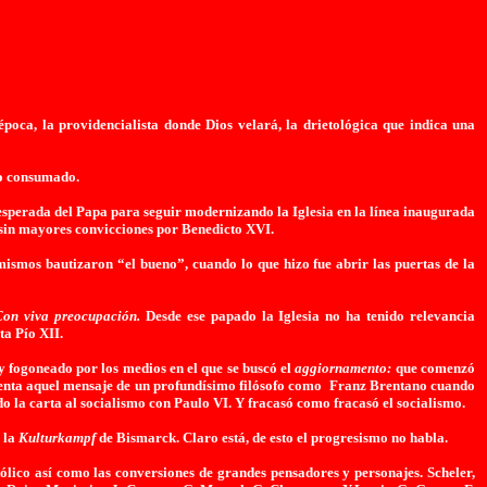
época, la providencialista donde Dios velará, la drietológica que indica una
ho consumado.
inesperada del Papa para seguir modernizando
la Iglesia
en la línea inaugurada
a sin mayores convicciones por Benedicto XVI.
 mismos bautizaron “el bueno”, cuando lo que hizo fue abrir las puertas de
la
Con viva preocupación.
Desde ese papado
la Iglesia
no ha tenido relevancia
ta Pío XII.
 y fogoneado por los medios en el que se buscó el
aggiornamento:
que comenzó
uenta aquel mensaje de un profundísimo filósofo como
Franz Brentano cuando
 la carta al socialismo con Paulo VI. Y fracasó como fracasó el socialismo.
 la
Kulturkampf
de Bismarck. Claro está, de esto el progresismo no habla.
tólico así como las conversiones de grandes pensadores y personajes. Scheler,