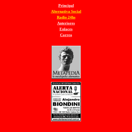
Principal
Alternativa Social
Radio 24hs
Anteriores
Enlaces
Correo