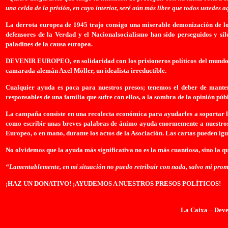
una celda de la prisión, en cuyo interior, seré aún más libre que todos ustedes a
La derrota europea de 1945 trajo consigo una miserable demonización de los
defensores de la Verdad y el Nacionalsocialismo han sido perseguidos y sil
paladines de la causa europea.
DEVENIR EUROPEO, en solidaridad con los prisioneros políticos del mundo, 
camarada alemán Axel Möller, un idealista irreductible.
Cualquier ayuda es poca para nuestros presos; tenemos el deber de manten
responsables de una familia que sufre con ellos, a la sombra de la opinión púb
La campaña consiste en una recolecta económica para ayudarles a soportar la d
como escribir unas breves palabras de ánimo ayuda enormemente a nuestros 
Europeo, o en mano, durante los actos de la Asociación. Las cartas pueden ig
No olvidemos que la ayuda más significativa no es la más cuantiosa, sino la q
“Lamentablemente, en mi situación no puedo retribuir con nada, salvo mi prom
¡HAZ UN DONATIVO! ¡AYUDEMOS A NUESTROS PRESOS POLÍTICOS!
La Caixa – Deven