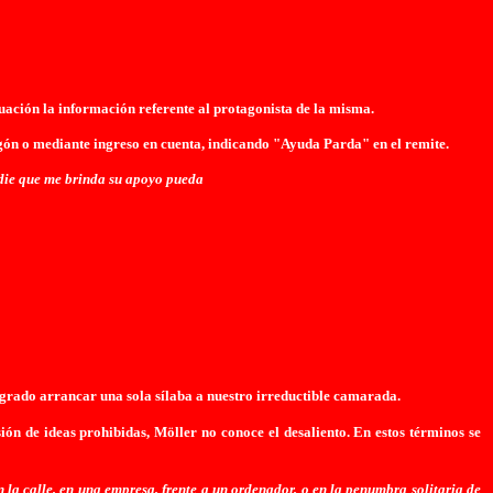
ación la información referente al protagonista de la misma.
ón o mediante ingreso en cuenta, indicando "Ayuda Parda" en el remite.
adie que me brinda su apoyo pueda
ogrado arrancar una sola sílaba a nuestro irreductible camarada.
ón de ideas prohibidas, Möller no conoce el desaliento. En estos términos se
n la calle, en una empresa, frente a un ordenador, o en la penumbra solitaria de