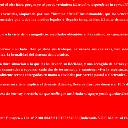
quí al aire libre, porque yo sé que la verdadera libertad no depende de la comodida
 vencidos, amparada por una “historia oficial” incuestionable, que los venced
enciados por todos los medios legales e ilegales imaginables. El mito democr
y a la vista de los magníficos resultados obtenidos en las anteriores camp
ernos a su lado. Han perdido sus trabajos, arruinado sus carreras, han si
lica, la brutalidad del sistema democrático.
ura situación a la que les ha llevado su fidelidad, y una recogida de cartas y
camaradas a soportar cada día de tormento, y a mantener viva la esperanza. 
ualmente sernos entregadas en mano o enviadas por correo postal o electrónico.
ue más sacrificio implica al donante. Además, Devenir Europeo donará el 10% del
esa de que voy a resistir, sin que nadie que me brinda su apoyo pueda quedar de
ir Europeo – Cta. nº 2100-0642-61-0100664988 (Indicando S.O.S. Möller al rea