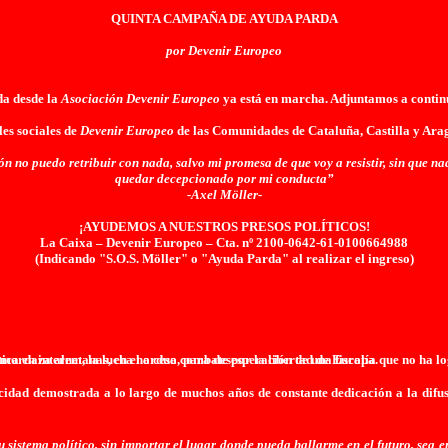
QUINTA CAMPAÑA DE AYUDA PARDA
por Devenir Europeo
da desde la
Asociación Devenir Europeo
ya está en marcha. Adjuntamos a continu
es sociales de
Devenir Europeo
de las Comunidades de Cataluña, Castilla y Arag
n no puedo retribuir con nada, salvo mi promesa de que voy a resistir, sin que n
quedar decepcionado por mi conducta”
-Axel Möller-
¡AYUDEMOS A NUESTROS PRESOS POLÍTICOS!
La Caixa – Devenir Europeo – Cta. nº 2100-0642-61-0100664988
(Indicando "S.O.S. Möller" o "Ayuda Parda" al realizar el ingreso)
es mordaza alemanas, en el arduo combate por la libertad de Europa.
a en internet, la lucha no cesa, para desesperación de una fiscalía que no ha l
cidad demostrada a lo largo de muchos años de constante dedicación a la difusi
sistema político, sin importar el lugar donde pueda hallarme en el futuro, sea e