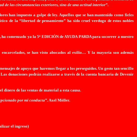
d de las circunstancias exteriores, sino de una actitud interior”.
ores han impuesto a golpe de ley. Aquellos que se han mantenido como fieles
ático de la “libertad de pensamiento” ha sido cruel verdugo de estos nobles
añas, ha comenzado ya la 5ª EDICIÓN de AYUDA PARDA para socorrer a nuestro
do encarcelados, se han visto abocados al exilio… Y la mayoría son además
 mensajes de apoyo que haremos llegar a los perseguidos. Un gesto tan sencillo
Las donaciones podrán realizarse a través de la cuenta bancaria de Devenir
 dinero de las ventas de material a esta causa.
cepcionado por mi conducta”.
Axel Möller.
lizar el ingreso)