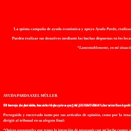
La quinta campaña de ayuda económica y apoyo
Ayuda Parda
, realiza
Pueden realizar sus donativos mediante las huchas dispuestas en los local
“Lamentablemente, en mi situació
A
YUDA PARDA AXEL MÜLLER
30 meses de prisión, ha sido el precio a pagar por no retroceder ante las ley
El hereje ya ha sido encarcelado, pero en “ALTERMEDIA”, su trinchera polític
Perseguido y encerrado tanto por sus artículos de opinión, como por la tena
dirigió al tribunal en su alegato final:
“Quiero asegurarles que tengo la intención de proseguir con mi lucha contra su 