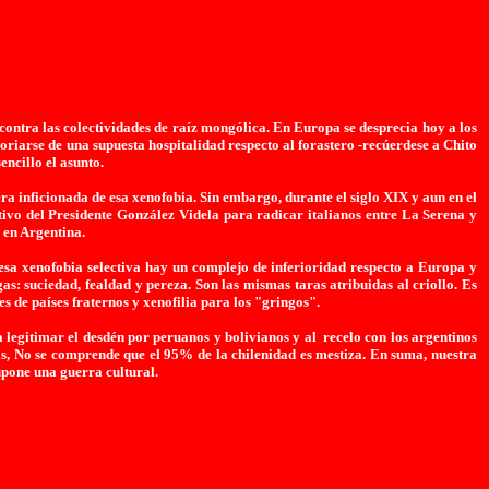
a contra las colectividades de raíz mongólica. En Europa se desprecia hoy a los
loriarse de una supuesta hospitalidad respecto al forastero -recúerdese a Chito
encillo el asunto.
era inficionada de esa xenofobia. Sin embargo, durante el siglo XIX y aun en el
ivo del Presidente González Videla para radicar italianos entre La Serena y
s en Argentina.
 esa xenofobia selectiva hay un complejo de inferioridad respecto a Europa y
s: suciedad, fealdad y pereza. Son las mismas taras atribuidas al criollo. Es
s de países fraternos y xenofilia para los "gringos".
legitimar el desdén por peruanos y bolivianos y al recelo con los argentinos
nas, No se comprende que el 95% de la chilenidad es mestiza. En suma, nuestra
upone una guerra cultural.