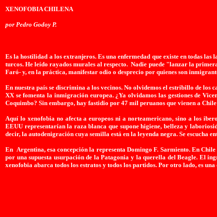
XENOFOBIA CHILENA
por Pedro Godoy P.
Es la hostilidad a los extranjeros. Es una enfermedad que existe en todas las 
turcos. He leído rayados murales al respecto. Nadie puede "lanzar la prime
Faró- y, en la práctica, manifestar odio o desprecio por quienes son inmigrante
En nuestra país se discrimina a los vecinos. No olvidemos el estribillo de los
XX se fomenta la inmigración europea. ¿Ya olvidamos las gestiones de Vicen
Coquimbo? Sin embargo, hay fastidio por 47 mil peruanos que vienen a Chile 
Aquí lo xenofobia no afecta a europeos ni a norteamericano, sino a los iber
EEUU representarían la raza blanca que supone higiene, belleza y laboriosida
decir, la autodenigración cuya semilla está en la leyenda negra. Se escucha e
En Argentina, esa concepción la representa Domingo F. Sarmiento. En Chile p
por una supuesta usurpación de la Patagonia y la querella del Beagle. El ing
xenofobia abarca todos los estratos y todos los partidos. Por otro lado, es u