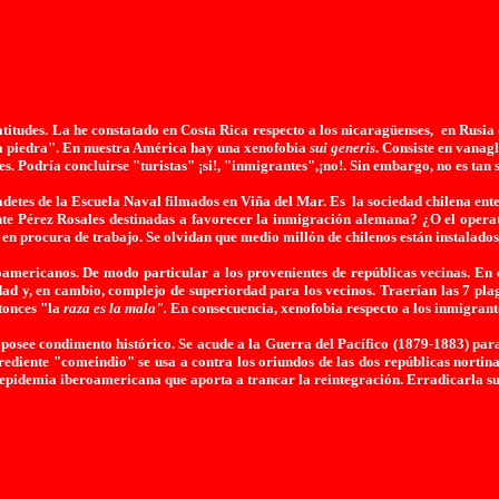
latitudes. La he constatado en Costa Rica respecto a los nicaragüenses, en Rusi
ra piedra". En nuestra América hay una xenofobia
sui generis
. Consiste en vanag
s. Podría concluirse "turistas" ¡si!, "inmigrantes",¡no!. Sin embargo, no es tan s
 cadetes de la Escuela Naval filmados en Viña del Mar. Es la sociedad chilena ent
te Pérez Rosales destinadas a favorecer la inmigración alemana? ¿O el operat
en procura de trabajo. Se olvidan que medio millón de chilenos están instalado
oamericanos. De modo particular a los provenientes de repúblicas vecinas. En
d y, en cambio, complejo de superiordad para los vecinos. Traerían las 7 plaga
ntonces "la
raza es la mala".
En consecuencia, xenofobia respecto a los inmigrante
osee condimento histórico. Se acude a la Guerra del Pacífico (1879-1883) para 
rediente "comeindio" se usa a contra los oriundos de las dos repúblicas norti
na epidemia iberoamericana que aporta a trancar la reintegración. Erradicarla s